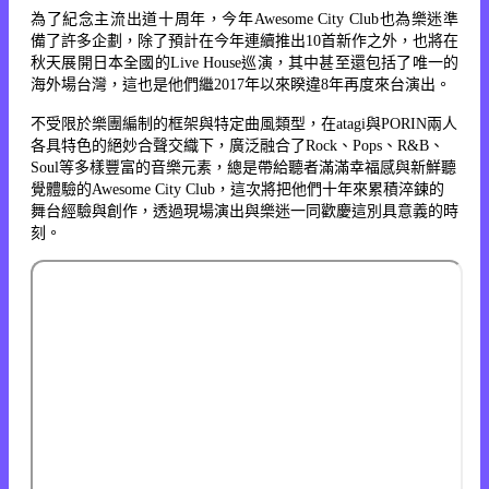
為了紀念主流出道十周年，今年Awesome City Club也為樂迷準
備了許多企劃，除了預計在今年連續推出10首新作之外，也將在
秋天展開日本全國的Live House巡演，其中甚至還包括了唯一的
海外場台灣，這也是他們繼2017年以來睽違8年再度來台演出。
不受限於樂團編制的框架與特定曲風類型，在atagi與PORIN兩人
各具特色的絕妙合聲交織下，廣泛融合了Rock、Pops、R&B、
Soul等多樣豐富的音樂元素，總是帶給聽者滿滿幸福感與新鮮聽
覺體驗的Awesome City Club，這次將把他們十年來累積淬鍊的
舞台經驗與創作，透過現場演出與樂迷一同歡慶這別具意義的時
刻。