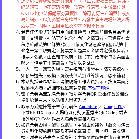
請勿於拍賣網站或是其他非KKTIX正式授權售票之通路、
網站購票、也不要透過陌生代購進行購票，主辦單位與
KKTIX均無法保證票券真實性。除可能衍生詐騙案件或交
易糾紛外，以免影響自身權益，若發生演出現場無法入場
或是其他問題，主辦單位及KKTIX概不負責。
若有任何形式非供自用而加價轉售（無論加價名目為代購
費、交通費、補貼等均包含在內）之情事者，已違反社會
秩序維護法第64條第2款；且依文化創意產業發展法第十
條之一第二項規定，將票券超過票面金額或定價販售者，
按票券張數，由直轄市政府、縣（市）政府處每張票面金
額之十倍至五十倍罰鍰，請勿以身試法！
一人一票、憑票入場，票券視同有價證券，請妥善保存，
如發生遺失、破損、燒毀或無法辨識等狀況，恕不補發。
本活動採全區站席，請依現場工作人員指示，按照票面序
號排隊入場，詳細序號位置請參閱
序號在哪裡
。
電子票券為無記名票券，請勿將票券QR Code任意公開或
提供給第三人，以防遭人冒領入場。
取票方式選擇電子票券可前往
App Store
／
Google Play
下載KKTIX app，入場時以行動裝置秀出QR Code；或直
接列印QR Code 作為入場票券掃描入場。
如遇票券毀損、滅失或遺失，主辦單位將依「藝文表演票
券定型化契約應記載及不得記載事項」第七項「票券毀
損、滅失及遺失之入場機制：主辦單位應提供消費者票券