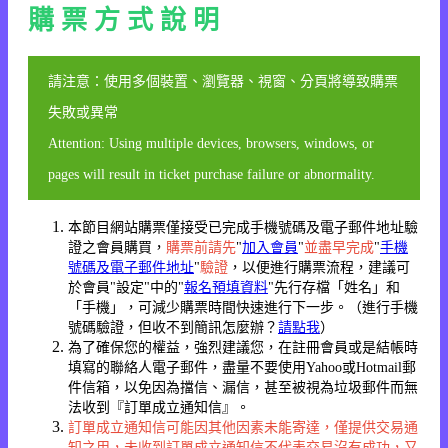
購 票 方 式 說 明
請注意：使用多個裝置、瀏覽器、視窗、分頁將導致購票
失敗或異常
Attention: Using multiple devices, browsers, windows, or
pages will result in ticket purchase failure or abnormality.
本節目網站購票僅接受已完成手機號碼及電子郵件地址驗
證之會員購買，
購票前請先
"
加入會員
"
並盡早完成
"
手機
號碼及電子郵件地址
"
驗證
，以便進行購票流程，建議可
於會員"設定"中的"
報名預填資料
"先行存檔「姓名」和
「手機」，可減少購票時間快速進行下一步。（進行手機
號碼驗證，但收不到簡訊怎麼辦？
請點我
）
為了確保您的權益，強烈建議您，在註冊會員或是結帳時
填寫的聯絡人電子郵件，盡量不要使用Yahoo或Hotmail郵
件信箱，以免因為擋信、漏信，甚至被視為垃圾郵件而無
法收到『訂單成立通知信』。
訂單成立通知信可能因其他因素未能寄達，僅提供交易通
知之用，未收到訂單成立通知信不代表交易沒有成功，又