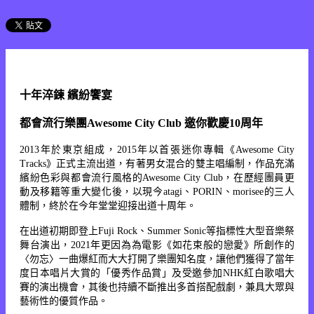
十年淬鍊 繽紛饗宴
都會流行樂團Awesome City Club 邀你歡慶10周年
2013年於東京組成，2015年以首張迷你專輯《Awesome City
Tracks》正式主流出道，有著男女混合的雙主唱編制，作品充滿
繽紛色彩與都會流行風格的Awesome City Club，在歷經團員更
動及移籍等重大變化後，以現今atagi、PORIN、morisee的三人
體制，終於在今年堂堂迎接出道十周年。
在出道初期即登上Fuji Rock、Summer Sonic等指標性大型音樂祭
舞台演出，2021年更因為為電影《如花束般的戀愛》所創作的
〈勿忘〉一曲爆紅而大大打開了樂團知名度，讓他們獲得了當年
度日本唱片大賞的「優秀作品賞」及受邀參加NHK紅白歌唱大
賽的演出機會，其後也持續不斷推出多首搭配戲劇，兼具大眾與
藝術性的優質作品。