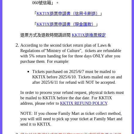
060號信箱」。
「
KKTIX退票申請書（信用卡刷退）
」
「
KKTIX退票申請書（現金匯款）
」
退票方式及退款時間請詳閱
KKTIX退換票規定
According to the second ticket return plan of Laws &
Regulations of“Ministry of Culture”, tickets are refundable
with 5% return handing fee for three days ONLY after you
purchase them. For example:
Tickets purchased on 2025/6/7 must be mailed to
KKTIX before 2025/6/10. Tickets mailed out on and
after 2025/6/11 for refund will NOT be accepted.
In order to process your refund request, physical tickets must
be mailed to KKTIX before the due date. For KKTIX
address, please refer to
KKTIX REFUND POLICY
.
NOTE: If you choose Family Mart as ticket collect method,
you will still need to pick up your ticket at Family Mart and
send it to KKTIX.