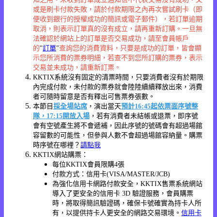
或是刷卡付款失敗，請於付款期限之內再次嘗試刷卡（即
便收到銀行的授權成功的簡訊或電子郵件），若訂單逾期
取消，則表示訂單真的沒有成立，請再重新訂購。一旦無
法確認於網站上的訂單是否交易成功，請至會員帳戶
的
"
訂單
"
查詢您的消費資料，只要是成功的訂單，皆會顯
示您所消費的票券明細，若查不到您所訂購的票券，表示
交易並未成功，請重新訂票。
KKTIX系統沒有固定的清票時間，只要消費者沒有於期限
內完成付款，未付款的票券就會陸陸續續釋放出來，消費
者可隨時留意是否有釋出可售票券張數。
本節目
採全場站席
，演出當天
預計16:45起依票面序號整
隊，17:15開放入場
，若有消費者未結帳或退票，即序號
會有空號產生將不會遞補，因此序號的號碼會有超過場館
容留數的可能性，但參與人數不會超過場館容納量。購票
時序號在哪裡？
請點我
KKTIX網站購票：
每位KKTIX會員限購4張
付款方式：信用卡(VISA/MASTER/JCB)
為強化信用卡網路付款安全，KKTIX售票系統網站
導入了更安全的信用卡 3D 驗證服務，會員購票
時，將取得簡訊驗證碼，確保卡號確實為持卡人所
有，以提供持卡人更安全的網路交易環境。
信用卡