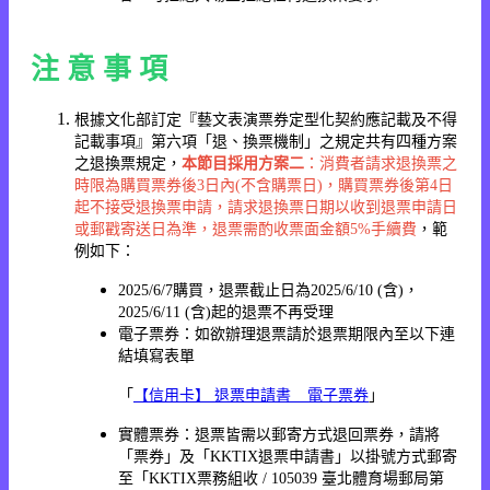
注 意 事 項
根據文化部訂定『藝文表演票券定型化契約應記載及不得
記載事項』第六項「退、換票機制」之規定共有四種方案
之退換票規定，
本節目採用方案二
：消費者請求退換票之
時限為購買票券後3日內(不含購票日)，購買票券後第4日
起不接受退換票申請，請求退換票日期以收到退票申請日
或郵戳寄送日為準，退票需酌收票面金額5%手續費
，範
例如下：
2025/6/7購買，退票截止日為2025/6/10 (含)，
2025/6/11 (含)起的退票不再受理
電子票券：如欲辦理退票請於退票期限內至以下連
結填寫表單
「
【信用卡】 退票申請書 _ 電子票券
」
實體票券：退票皆需以郵寄方式退回票券，請將
「票券」及「KKTIX退票申請書」以掛號方式郵寄
至「KKTIX票務組收 / 105039 臺北體育場郵局第