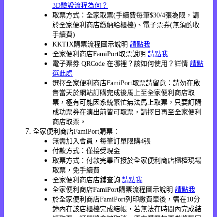
3D驗證流程為何？
取票方式：全家取票(手續費每筆$30/4張為限，請
於全家便利商店繳納給櫃檯)、電子票券(無須酌收
手續費)
KKTIX購票流程圖示說明
請點我
全家便利商店FamiPort取票說明
請點我
電子票券 QRCode 在哪裡？該如何使用？詳情
請點
選此處
選擇全家便利商店FamiPort取票請留意：請勿在啟
售當天於網站訂購完成後馬上至全家便利商店取
票，極有可能因系統繁忙無法馬上取票，只要訂購
成功票券在演出前皆可取票，請擇日再至全家便利
商店取票。
全家便利商店FamiPort購票：
無需加入會員，每筆訂單限購4張
付款方式：僅接受現金
取票方式：付款完畢直接於全家便利商店櫃檯現場
取票，免手續費
全家便利商店店鋪查詢
請點我
全家便利商店FamiPort購票流程圖示說明
請點我
於全家便利商店FamiPort列印繳費單後，需在10分
鐘內在該店櫃檯完成結帳，若無法在時間內完成結