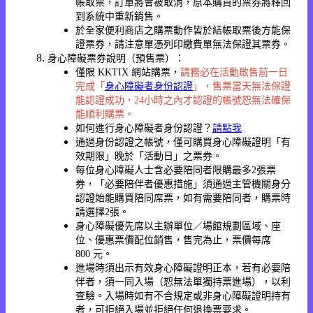
帳取票，訂單將會被取消，原本購買的票券將釋回
到系統中重新銷售。
於全家便利商店之購票動作皆於結帳取票後方能保
證票券，請注意單憑列印繳費單無法保證其票券。
身心障礙票券說明（預售票）：
僅限 KKTIX 網站購票，
請務必在活動啟售前一日
完成「
身心障礙者身份認證
」，售票當天無法保證
能認證成功，24小時之內才認證的帳號恕無法確保
能順利購票。
如何進行身心障礙者身份認證？
請點我
通過身份認證之帳號，僅可購買身心障礙證明「有
效期限」晚於「活動日」之票券。
每位身心障礙人士含必要陪同者限購最多2張票
券，「必要陪伴者優惠措施」須通過主管機關身分
認證始能購買陪同席票，如有需要陪同者，購票時
請選擇2張。
身心障礙優先席以主辦單位／場館規劃區域、座
位、優惠票價配位銷售，售完為止，票價每席
800 元。
進場時須出示有效身心障礙證明正本，若有必要陪
伴者，須一同入場（恕無法單獨持票進場），以利
查驗。入場時如有不合規定或非身心障礙證明持有
者，可拒絕入場並拒絕任何退換票要求。