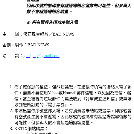
因此序號的號碼會有超過場館容留數的可能性，但參與人
數不會超過場館容納量。
※
所有票券皆須依序號入場
主 辦：滾石風雲唱片／BAD NEWS
企劃‧製作：BAD NEWS
洽 詢：
gutsjpop@gmail.com
為了確保您的權益，強烈建議您，在結帳時填寫的聯絡人電子郵
件，盡量不要使用Yahoo或Hotmail郵件信箱，以免因為擋信、漏
信，甚至被視為垃圾郵件而無法收到『訂單成立通知信』或無法
收到您所訂購的『電子票券』。
本演出需依序號整隊入場，若有消費者未結帳或退票，即序號會
有空號產生將不會遞補，因此序號的號碼會有超過場館容留數的
可能性，但參與人數不會超過場館容納量。
KKTIX網站購票：