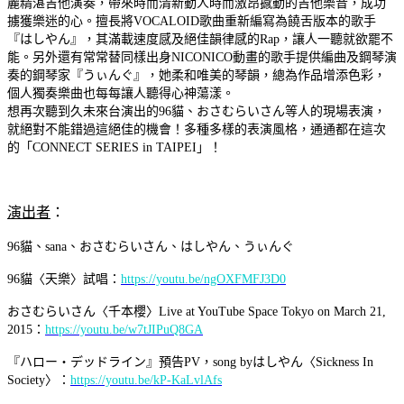
麗精湛吉他演奏，帶來時而清新動人時而激昂撼動的吉他樂音，成功
擄獲樂迷的心。擅長將VOCALOID歌曲重新編寫為饒舌版本的歌手
『はしやん』，其滿載速度感及絕佳韻律感的Rap，讓人一聽就欲罷不
能。另外還有常常替同樣出身NICONICO動畫的歌手提供編曲及鋼琴演
奏的鋼琴家『うぃんぐ』，她柔和唯美的琴韻，總為作品增添色彩，
個人獨奏樂曲也每每讓人聽得心神蕩漾。
想再次聽到久未來台演出的96貓、おさむらいさん等人的現場表演，
就絕對不能錯過這絕佳的機會！多種多樣的表演風格，通通都在這次
的「CONNECT SERIES in TAIPEI」！
演出者
：
96貓、sana、おさむらいさん、はしやん、うぃんぐ
96貓〈天樂〉試唱：
https://youtu.be/ngOXFMFJ3D0
おさむらいさん〈千本櫻〉Live at YouTube Space Tokyo on March 21,
2015：
https://youtu.be/w7tJIPuQ8GA
『ハロー・デッドライン』預告PV，song byはしやん〈Sickness In
Society〉：
https://youtu.be/kP-KaLvlAfs