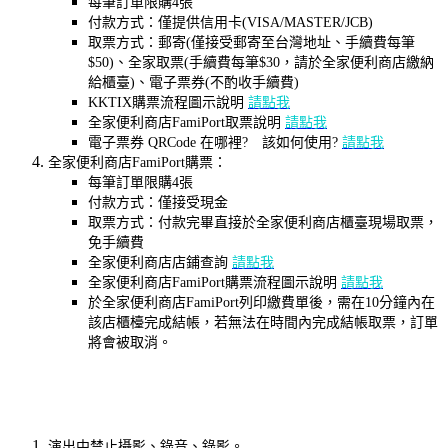
每筆訂單限購4張
付款方式：僅提供信用卡(VISA/MASTER/JCB)
取票方式：郵寄(僅接受郵寄至台灣地址、手續費每筆
$50)、全家取票(手續費每筆$30，請於全家便利商店繳納
給櫃臺)、電子票券(不酌收手續費)
KKTIX購票流程圖示說明
請點我
全家便利商店FamiPort取票說明
請點我
電子票券 QRCode 在哪裡? 該如何使用?
請點我
全家便利商店FamiPort購票：
每筆訂單限購4張
付款方式：僅接受現金
取票方式：付款完畢直接於全家便利商店櫃臺現場取票，
免手續費
全家便利商店店鋪查詢
請點我
全家便利商店FamiPort購票流程圖示說明
請點我
於全家便利商店FamiPort列印繳費單後，需在10分鐘內在
該店櫃檯完成結帳，若無法在時間內完成結帳取票，訂單
將會被取消。
演出中禁止攝影、錄音、錄影。