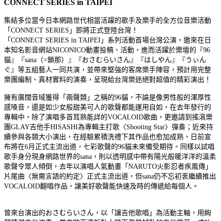
CONNECT SERIES in TAIPEI
集結多位當今日本網路世代相當活躍的歌手及樂手的全方位音樂活動
「CONNECT SERIES」即將正式登陸台灣！
「CONNECT SERIES in TAIPEI」系列活動首場台灣公演，邀來在日
本知名影音網站NICONICO動畫投稿、活動，進而活躍於樂壇的『96
貓』『sana（=鎖那）』『おさむらいさん』『はしやん』『うぃん
ぐ』等五組藝人一同共演，並帶來堅強的客席樂手陣容，預計用完整
樂團編制、真材實料的演奏，呈現給台灣樂迷絕對超值的精彩演出！
擁有廣闊音域獲得「兩聲類」之稱的96貓，不論是像男性般的渾厚性
感嗓音，還是如少女般甜美可人的歌聲都能運用自如，在去年發行的
專輯中，除了演唱多首耳熟能詳的VOCALOID歌曲，更邀請到搖滾樂
團GLAY吉他手HISASHI為專輯主打歌〈Shooting Star〉彈奏；近來持
續參與各類大小演出，在經驗累積洗禮下其作品也愈加成熟，日前宣
布將在6月正式主流出道，七彩歌聲的96貓未來備受期待。同樣以試唱
歌手身分現身網路世界的sana，則以透明感中帶有陽光般暖洋洋的溫柔
歌聲令眾人傾倒，去年以演唱人氣動畫「NARUTO火影忍者疾風傳」
片尾曲〈無需言語的約定〉正式主流出道，但sana仍不忘初衷繼續推出
VOCALOID翻唱作品，讓美好歌聲能快速及時的傳遞給每個人。
曾來台演出的おさむらいさん，以「讓吉他歌唱」為活動主軸，用絢