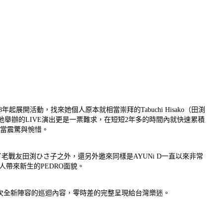
展開活動，找來她個人原本就相當崇拜的Tabuchi Hisako（田渕
績，在日本各地舉辦的LIVE演出更是一票難求，在短短2年多的時間內就快速累積
到相當震驚與惋惜。
了老戰友田渕ひさ子之外，還另外邀來同樣是AYUNi D一直以來非常
人帶來新生的PEDRO面貌。
次全新陣容的巡迴內容，零時差的完整呈現給台灣樂迷。