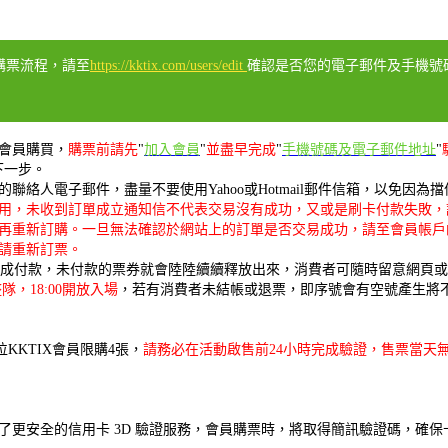
購票流程，請至
https://kktix.com/users/edit
確認是否您的電子郵件及手機號碼已
會員購買，
購票前請先
"
加入會員
"
並盡早完成
"
手機號碼及電子郵件地址
"
下一步。
絡人電子郵件，盡量不要使用Yahoo或Hotmail郵件信箱，以免因
用，未收到訂單成立通知信不代表交易沒有成功，又或是刷卡付款失敗，
再重新訂購。一旦無法確認於網站上的訂單是否交易成功，請至會員帳戶
請重新訂票。
內完成付款，未付款的票券就會陸陸續續釋放出來，消費者可隨時留意網頁
隊，18:00開放入場
，若有消費者未結帳或退票，即序號會有空號產生將
位KKTIX會員限購4張，
請務必在活動啟售前24小時完成驗證，售票當天
入了更安全的信用卡 3D 驗證服務，會員購票時，將取得簡訊驗證碼，確