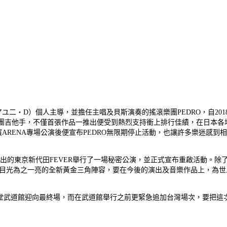
ユ二・D）個人主導，並擔任主唱及貝斯演奏的搖滾樂團PEDRO，自2018年起
ty butchers）擔任樂團吉他手，不僅首張作品一推出便受到熱烈支持衝上排行佳
成橫濱ARENA專場公演後便宣布PEDRO無限期停止活動，也讓許多樂迷感
次演出的東京新代田FEVER舉行了一場秘密公演，並正式宣布重啟活動。除
以讓人目光為之一亮的全新黃金三角陣容，要在今後的演出及音樂作品上，為世
殿堂武道館迎向最終場，而在武道館舉行之前更緊急追加台灣場次，要把這