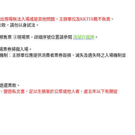
出現場無法入場或是其他問題，主辦單位及KKTIX概不負責。
2款，請勿以身試法。
預售票 ③現場票，詳細序號位置請參閱
序號在哪裡
。
為入場票券掃描入場。
機制：主辦單位應提供消費者票券毀損、滅失及遺失時之入場機制並
退還票款。
、變造私文書，足以生損害於公眾或他人者，處五年以下有期徒