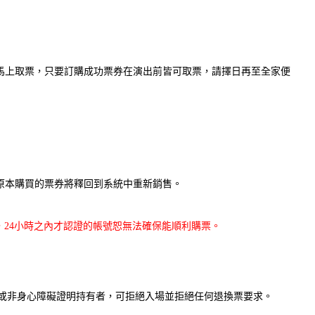
法馬上取票，只要訂購成功票券在演出前皆可取票，請擇日再至全家便
，原本購買的票券將釋回到系統中重新銷售。
，24小時之內才認證的帳號恕無法確保能順利購票。
或非身心障礙證明持有者，可拒絕入場並拒絕任何退換票要求。