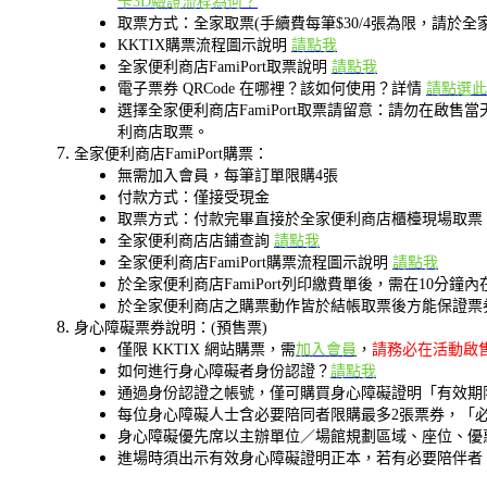
卡3D驗證流程為何？
取票方式：全家取票(手續費每筆$30/4張為限，請於全
KKTIX購票流程圖示說明
請點我
全家便利商店FamiPort取票說明
請點我
電子票券 QRCode 在哪裡？該如何使用？詳情
請點選此
選擇全家便利商店FamiPort取票請留意：請勿在
利商店取票。
全家便利商店FamiPort購票：
無需加入會員，每筆訂單限購4張
付款方式：僅接受現金
取票方式：付款完畢直接於全家便利商店櫃檯現場取票
全家便利商店店鋪查詢
請點我
全家便利商店FamiPort購票流程圖示說明
請點我
於全家便利商店FamiPort列印繳費單後，需在1
於全家便利商店之購票動作皆於結帳取票後方能保證票
身心障礙票券說明：(預售票)
僅限 KKTIX 網站購票，需
加入會員
，
請務必在活動啟售
如何進行身心障礙者身份認證？
請點我
通過身份認證之帳號，僅可購買身心障礙證明「有效期
每位身心障礙人士含必要陪同者限購最多2張票券，「
身心障礙優先席以主辦單位／場館規劃區域、座位、優惠
進場時須出示有效身心障礙證明正本，若有必要陪伴者