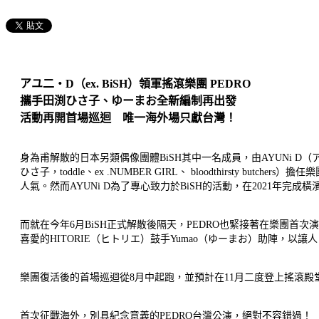
アユ二・D（ex. BiSH）領軍搖滾樂團 PEDRO
攜手田渕ひさ子、ゆーまお全新編制再出發
活動再開首場巡迴 唯一海外場只獻台灣！
身為甫解散的日本另類偶像團體BiSH其中一名成員，由AYUNi D（ア
ひさ子，toddle、ex .NUMBER GIRL、 bloodthirs
人氣。然而AYUNi D為了專心致力於BiSH的活動，在2021年完
而就在今年6月BiSH正式解散後隔天，PEDRO也緊接著在樂團首
喜愛的HITORIE（ヒトリエ）鼓手Yumao（ゆーまお）助陣，
樂團復活後的首場巡迴從8月中起跑，並預計在11月二度登上搖滾
首次征戰海外，別具紀念意義的PEDRO台灣公演，絕對不容錯過！