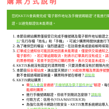
購 票 方 式 說 明
您的KKTIX會員需完成"電子郵件地址及手機號碼驗證"才能進行
證，以避免驗證信未能寄達。
本節目網站購票僅接受已完成手機號碼及電子郵件地址驗證之
料
"先行存檔「姓名」和「手機」，可減少購票時間快速進行
為了確保您的權益，強烈建議您，在註冊會員或是結帳時填寫的聯
訂單成立通知信可能因其他因素未能寄達，僅提供交易通知之
電子郵件），若訂單逾期取消，則表示訂單真的沒有成立，請
的票券明細，若查不到您所訂購的票券，表示交易並未成功，
KKTIX系統沒有固定的清票時間，只要消費者沒有於期限
本節目
採全場站席
，演出當天預計
17:30起依票種及票面序號整
數不會超過場館容納量。購票時序號在哪裡？
請點我
KKTIX網站購票：
需
加入會員
並通過
"
手機號碼及電子郵件地址
"
驗證
，每
能順利購票。
進行手機號碼驗證，但收不到簡訊怎麼辦？
請點我
付款方式：信用卡(VISA/MASTER/JCB)
為強化信用卡網路付款安全，KKTIX售票系統網站導