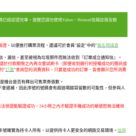
經認證完畢。提醒您請勿使用Yahoo、Hotmail信箱註冊及驗
驗證
，以便進行購票流程，建議可於會員"設定"中的"
報名預填資
為擋信、漏信，甚至被視為垃圾郵件而無法收到『訂單成立通知信』。
請於付款期限之內再次嘗試刷卡（即便收到銀行的授權成功的簡訊或
的
"
訂單
"
查詢您的消費資料，只要是成功的訂單，皆會顯示您所消費
或是機台是否有釋出可售票券張數。
不會遞補，因此序號的號碼會有超過場館容留數的可能性，但參與人
無法保證能驗證成功，24小時之內才驗證手機成功的帳號恕無法確保
保卡號確實為持卡人所有，以提供持卡人更安全的網路交易環境。
信用