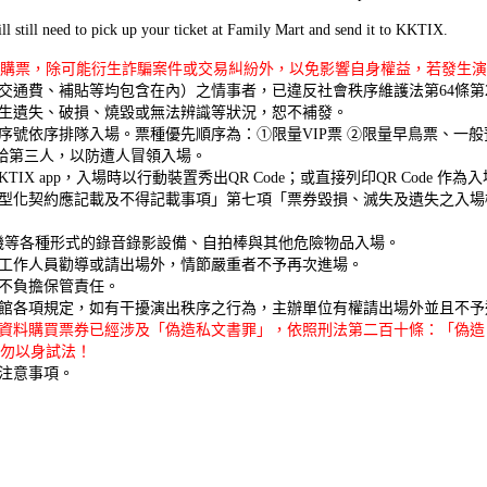
l still need to pick up your ticket at Family Mart and send it to KKTIX.
站購票，除可能衍生詐騙案件或交易糾紛外，以免影響自身權益，若發生演
交通費、補貼等均包含在內）之情事者，已違反社會秩序維護法第64條第
生遺失、破損、燒毀或無法辨識等狀況，恕不補發。
號依序排隊入場。票種優先順序為：①限量VIP票 ②限量早鳥票、一般
供給第三人，以防遭人冒領入場。
KTIX app，入場時以行動裝置秀出QR Code；或直接列印QR Code 作
型化契約應記載及不得記載事項」第七項「票券毀損、滅失及遺失之入場
機等各種形式的錄音錄影設備、自拍棒與其他危險物品入場。
工作人員勸導或請出場外，情節嚴重者不予再次進場。
不負擔保管責任。
館各項規定，如有干擾演出秩序之行為，主辦單位有權請出場外並且不予
資料購買票券已經涉及「偽造私文書罪」，依照刑法第二百十條：「偽造
請勿以身試法！
注意事項。