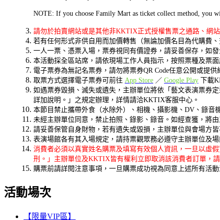
NOTE: If you choose Family Mart as ticket collect method, you wil
請勿於拍賣網站或是其他非KKTIX正式授權售票之通路、網
若有任何形式非供自用而加價轉售（無論加價名目為代購費、
一人一票、憑票入場，票券視同有價證券，請妥善保存，如發
本活動採全區站席，請依現場工作人員指示，按照票種及票面序
電子票券為無記名票券，請勿將票券QR Code任意公開或提
取票方式選擇電子票券可前往
App Store
／
Google Play
下載K
如遇票券毀損、滅失或遺失，主辦單位將依「藝文表演票券定
詳加說明。」之規定辦理，詳情請洽KKTIX客服中心。
本節目禁止攜帶外食（水除外）、相機、攝影機、DV、錄音
未經主辦單位同意，禁止拍照、錄影、錄音。如經查獲，將由
請妥善保管自身財物，若有遺失或毀損，主辦單位與會場方皆
表演場館各有其入場規定，請持票觀眾務必遵守主辦單位及場
消費者必須以真實姓名購票及填寫有效個人資訊，一旦以虛假
刑。」主辦單位及KKTIX皆有權利立即取消該消費者訂單，
購票前請詳閱注意事項，一旦購票成功視為同意上述所有活動
活動場次
【限量VIP區】